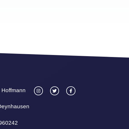
 Hoffmann
Oeynhausen
4960242