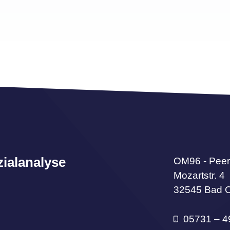
zialanalyse
OM96 - Peer
Mozartstr. 4
32545 Bad 
05731 – 